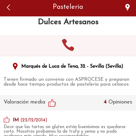
Error: The domain WWW.VIAJARSINGLUTEN.COM is not
Pastelería
authorized to show the cookie declaration for domain group
ID 546ddaab-b478-4440-aa8a-3b0205284212. Please add it to
the domain group in the Cookiebot Manager to authorize
Dulces Artesanos
the domain.
Marqués de Luca de Tena, 32 - Sevilla (Sevilla)
Tienen firmado un convenio con ASPROCESE y preparan
desde hace tiempo productos de pastelería para celíacos.
Valoración media
4
Opiniones
IM
(22/12/2014)
Decir que las tartas sin gluten están buenísimas es quedarse
corto. Nosotros probamos la de trufa y yema y no pudo