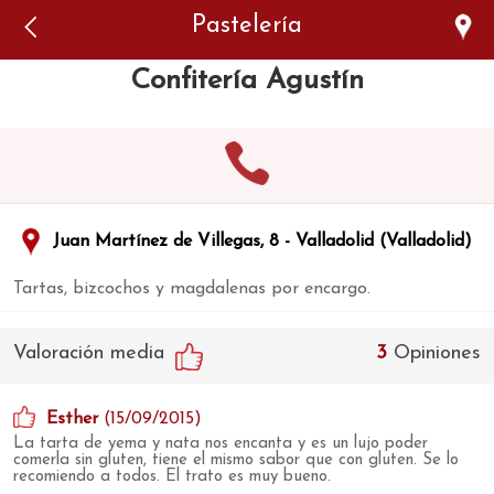
Error: The domain WWW.VIAJARSINGLUTEN.COM is not
Pastelería
authorized to show the cookie declaration for domain group
ID 546ddaab-b478-4440-aa8a-3b0205284212. Please add it to
the domain group in the Cookiebot Manager to authorize
Confitería Agustín
the domain.
Juan Martínez de Villegas, 8 - Valladolid (Valladolid)
Tartas, bizcochos y magdalenas por encargo.
Valoración media
3
Opiniones
Esther
(15/09/2015)
La tarta de yema y nata nos encanta y es un lujo poder
comerla sin gluten, tiene el mismo sabor que con gluten. Se lo
recomiendo a todos. El trato es muy bueno.