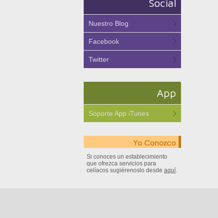
Social
Nuestro Blog
Facebook
Twitter
App
Soporte App iTunes
Si conoces un establecimiento
que ofrezca servicios para
celíacos sugiérenoslo desde
aquí
.