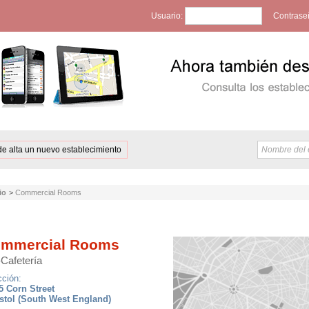
Usuario:
Contrase
de alta un nuevo establecimiento
io
>
Commercial Rooms
mmercial Rooms
-Cafetería
cción:
5 Corn Street
istol (South West England)