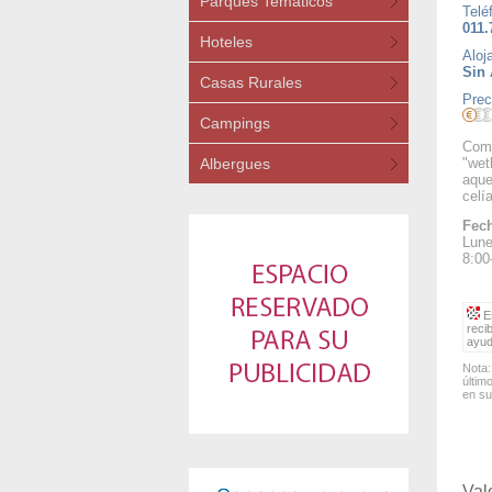
Parques Temáticos
Telé
011.
Hoteles
Aloj
Sin 
Casas Rurales
Prec
Campings
Comm
Albergues
"wet
aque
celí
Fech
Lune
8:00
Es
reci
ayud
Nota:
últim
en su
Val