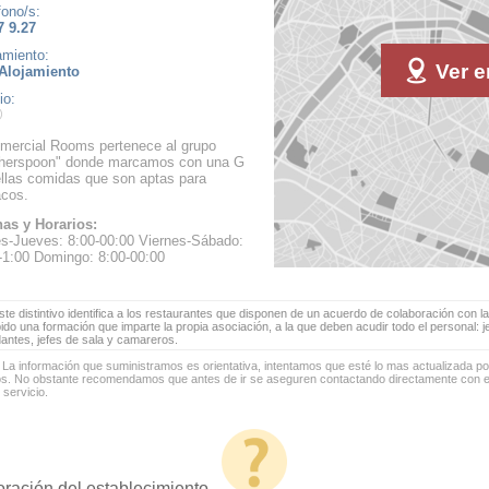
fono/s:
7 9.27
amiento:
Ver e
Alojamiento
io:
ercial Rooms pertenece al grupo
herspoon" donde marcamos con una G
llas comidas que son aptas para
acos.
as y Horarios:
s-Jueves: 8:00-00:00 Viernes-Sábado:
-1:00 Domingo: 8:00-00:00
te distintivo identifica a los restaurantes que disponen de un acuerdo de colaboración con la
bido una formación que imparte la propia asociación, a la que deben acudir todo el personal: 
antes, jefes de sala y camareros.
 La información que suministramos es orientativa, intentamos que esté lo mas actualizada p
os. No obstante recomendamos que antes de ir se aseguren contactando directamente con el
 servicio.
oración del establecimiento