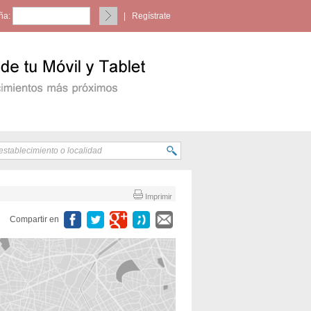
ña:
|
Regístrate
Imprimir
Compartir en