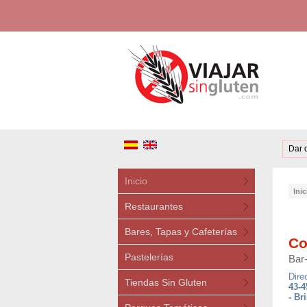
Dar 
Inicio
Inic
Restaurantes
Bares, Tapas y Cafeterías
Co
Pastelerías
Bar
Dire
Tiendas Sin Gluten
43-4
- Br