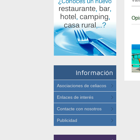
Opi
Información
Asociaciones de celiacos
Enlaces de interés
Contacte con nosotros
Publicidad