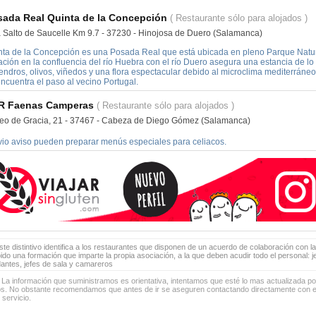
sada Real Quinta de la Concepción
( Restaurante sólo para alojados )
a Salto de Saucelle Km 9.7 - 37230 - Hinojosa de Duero (Salamanca)
nta de la Concepción es una Posada Real que está ubicada en pleno Parque Natura
ación en la confluencia del río Huebra con el río Duero asegura una estancia de l
endros, olivos, viñedos y una flora espectacular debido al microclima mediterráne
ncuentra el paso al vecino Portugal.
R Faenas Camperas
( Restaurante sólo para alojados )
eo de Gracia, 21 - 37467 - Cabeza de Diego Gómez (Salamanca)
vio aviso pueden preparar menús especiales para celiacos.
te distintivo identifica a los restaurantes que disponen de un acuerdo de colaboración con la
bido una formación que imparte la propia asociación, a la que deben acudir todo el personal: 
antes, jefes de sala y camareros
 La información que suministramos es orientativa, intentamos que esté lo mas actualizada p
os. No obstante recomendamos que antes de ir se aseguren contactando directamente con el
 servicio.