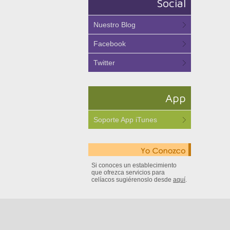
Social
Nuestro Blog
Facebook
Twitter
App
Soporte App iTunes
Si conoces un establecimiento
que ofrezca servicios para
celíacos sugiérenoslo desde
aquí
.