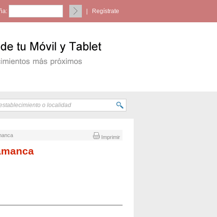
ña:
|
Regístrate
amanca
Imprimir
lamanca