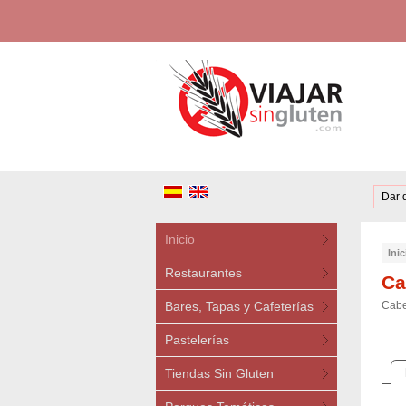
Dar 
Inicio
Inic
Restaurantes
Ca
Bares, Tapas y Cafeterías
Cabe
Pastelerías
Tiendas Sin Gluten