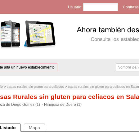
Usuario:
Contrase
de alta un nuevo establecimiento
io
>
casas rurales sin gluten para celiacos
>
casas rurales sin gluten para celiacos en Sal
sas Rurales sin gluten para celiacos en Sa
za de Diego Gómez (1)
-
Hinojosa de Duero (1)
Listado
Mapa