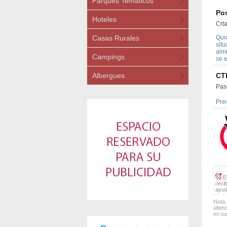
Parques Temáticos
Po
Hoteles
Crt
Casas Rurales
Qui
situ
alm
Campings
se e
Albergues
CT
Pas
Pre
Es
reci
ayud
Nota:
últim
en su