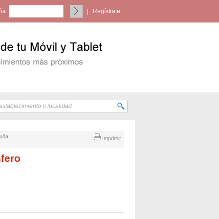
ña:
|
Regístrate
ruña
Imprimir
fero