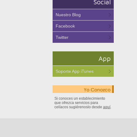
Social
Nuestro Blog
Facebook
Twitter
App
Soporte App iTunes
Si conoces un establecimiento
que ofrezca servicios para
celíacos sugiérenoslo desde
aquí
.