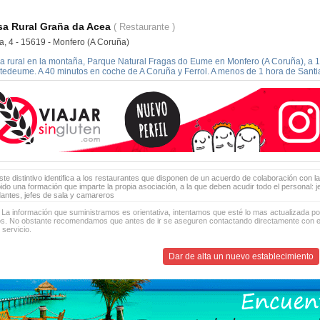
sa Rural Graña da Acea
( Restaurante )
a, 4 - 15619 - Monfero (A Coruña)
a rural en la montaña, Parque Natural Fragas do Eume en Monfero (A Coruña), a 15
tedeume. A 40 minutos en coche de A Coruña y Ferrol. A menos de 1 hora de Sant
te distintivo identifica a los restaurantes que disponen de un acuerdo de colaboración con la
bido una formación que imparte la propia asociación, a la que deben acudir todo el personal: 
antes, jefes de sala y camareros
 La información que suministramos es orientativa, intentamos que esté lo mas actualizada p
os. No obstante recomendamos que antes de ir se aseguren contactando directamente con el
 servicio.
Dar de alta un nuevo establecimiento