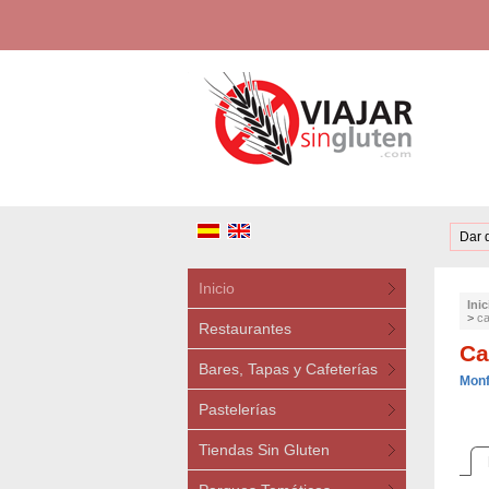
Dar 
Inicio
Inic
>
ca
Restaurantes
Ca
Bares, Tapas y Cafeterías
Monf
Pastelerías
Tiendas Sin Gluten