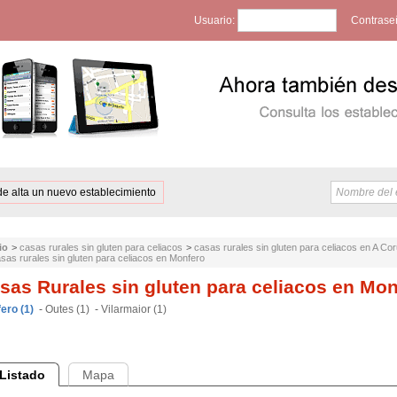
Usuario:
Contrase
de alta un nuevo establecimiento
io
>
casas rurales sin gluten para celiacos
>
casas rurales sin gluten para celiacos en A Co
sas rurales sin gluten para celiacos en Monfero
sas Rurales sin gluten para celiacos en Mon
ero (1)
-
Outes (1)
-
Vilarmaior (1)
Listado
Mapa