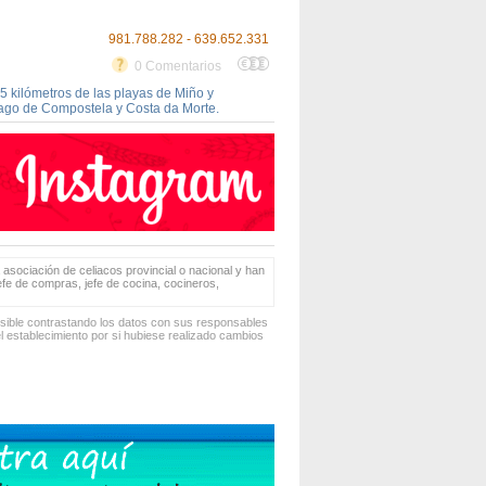
981.788.282 - 639.652.331
0 Comentarios
 kilómetros de las playas de Miño y
iago de Compostela y Costa da Morte.
 asociación de celiacos provincial o nacional y han
jefe de compras, jefe de cocina, cocineros,
osible contrastando los datos con sus responsables
 establecimiento por si hubiese realizado cambios