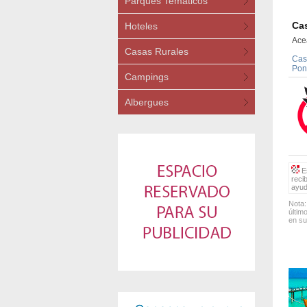
Parques Temáticos
Ca
Hoteles
Ace
Casas Rurales
Cas
Pon
Campings
Albergues
Es
reci
ayud
Nota:
últim
en su