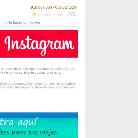
918.687.063 - 659.027.524
0 Comentarios
nto de hacer la reserva.
 asociación de celiacos provincial o nacional y han
jefe de compras, jefe de cocina, cocineros,
osible contrastando los datos con sus responsables
 establecimiento por si hubiese realizado cambios