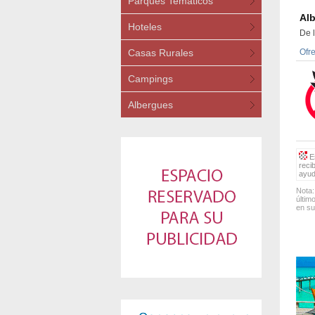
Parques Temáticos
Al
Hoteles
De 
Casas Rurales
Ofr
Campings
Albergues
Es
reci
ayud
Nota:
últim
en su