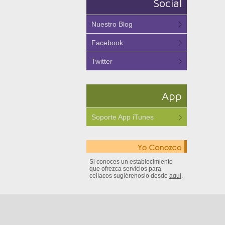
Social
Nuestro Blog
Facebook
Twitter
App
Soporte App iTunes
Si conoces un establecimiento
que ofrezca servicios para
celíacos sugiérenoslo desde
aquí
.