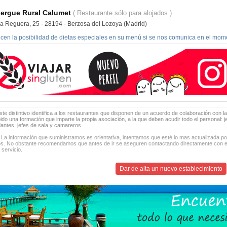
bergue Rural Calumet
( Restaurante sólo para alojados )
la Reguera, 25 - 28194 - Berzosa del Lozoya (Madrid)
ecen la posibilidad de dietas especiales en su menú si se nos comunica en el mome
te distintivo identifica a los restaurantes que disponen de un acuerdo de colaboración con la
bido una formación que imparte la propia asociación, a la que deben acudir todo el personal: 
antes, jefes de sala y camareros
 La información que suministramos es orientativa, intentamos que esté lo mas actualizada p
os. No obstante recomendamos que antes de ir se aseguren contactando directamente con el
 servicio.
Dar de alta un nuevo establecimiento