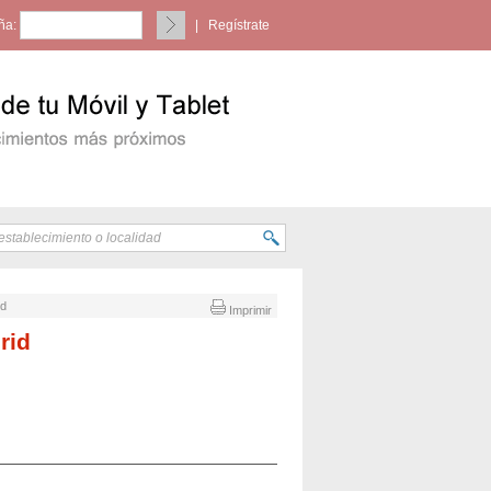
ña:
|
Regístrate
id
Imprimir
rid