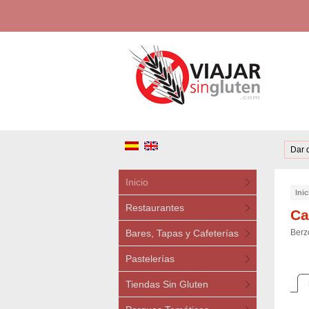
Dar 
Inicio
Inic
Restaurantes
Ca
Bares, Tapas y Cafeterías
Berz
Pastelerías
Tiendas Sin Gluten