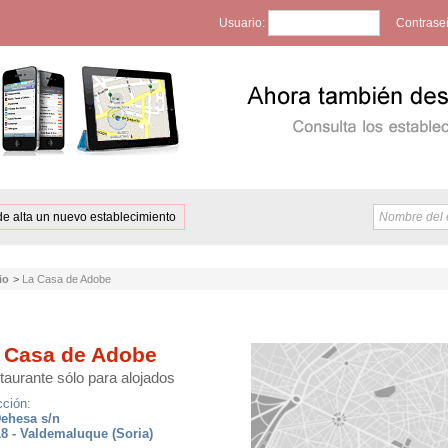
Usuario:
Contrase
de alta un nuevo establecimiento
io
>
La Casa de Adobe
 Casa de Adobe
aurante sólo para alojados
cción:
ehesa s/n
8 - Valdemaluque (Soria)