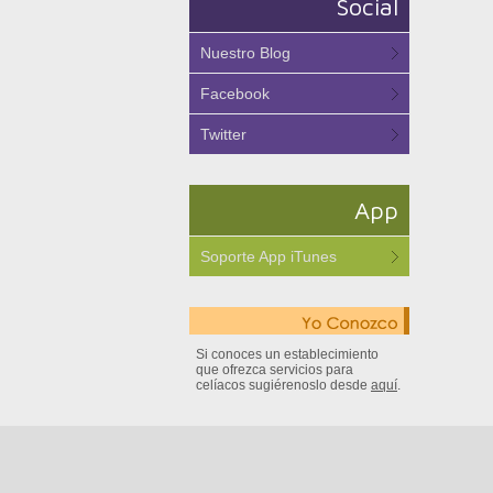
Social
Nuestro Blog
Facebook
Twitter
App
Soporte App iTunes
Si conoces un establecimiento
que ofrezca servicios para
celíacos sugiérenoslo desde
aquí
.