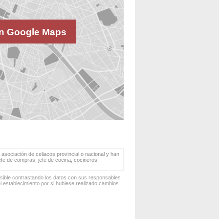
n Google Maps
 asociación de celiacos provincial o nacional y han
jefe de compras, jefe de cocina, cocineros,
osible contrastando los datos con sus responsables
 establecimiento por si hubiese realizado cambios