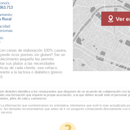
fono/s:
363.713
amiento:
Ver e
 Rural
cidad:
ersonas
io:
cen cenas de elaboración 100% casera,
uyendo ricos postres sin gluten!! Ser un
blecimiento pequeño les permite
tar sus platos a las necesidades
éticas de cada cliente, sea celíaco,
lerante a la lactosa o diabético (previo
o).
te distintivo identifica a los restaurantes que disponen de un acuerdo de colaboración con la
bido una formación que imparte la propia asociación, a la que deben acudir todo el personal: 
antes, jefes de sala y camareros.
 La información que suministramos es orientativa, intentamos que esté lo mas actualizada p
os. No obstante recomendamos que antes de ir se aseguren contactando directamente con el
 servicio.