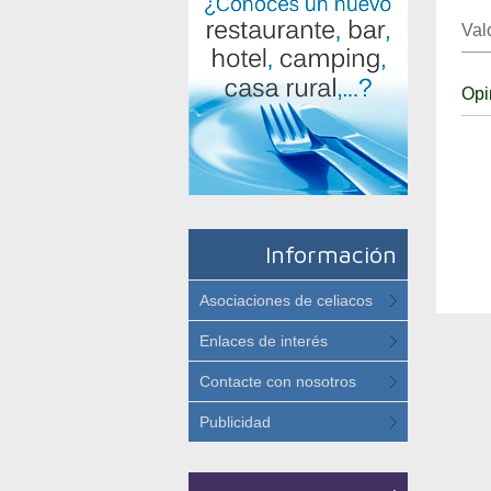
Val
Opi
Información
Asociaciones de celiacos
Enlaces de interés
Contacte con nosotros
Publicidad