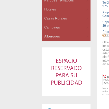
Parques Temáticos
Telé
975.
Hoteles
Aloj
Casa
Casas Rurales
Capa
10
p
Campings
Prec
Albergues
Ofre
incl
esta
adap
diet
into
avis
Es
reci
ayud
Nota:
últim
en su