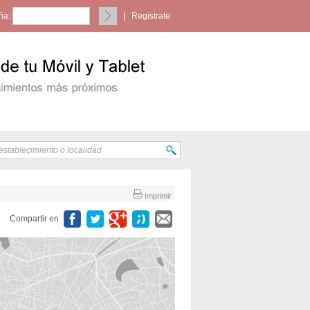
ña:
|
Regístrate
Imprimir
Compartir en