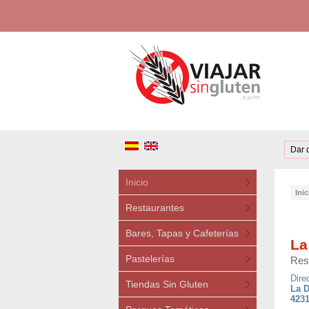
Dar 
Inicio
Inic
Restaurantes
Bares, Tapas y Cafeterías
La
Pastelerías
Rest
Dire
Tiendas Sin Gluten
La D
4231