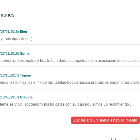
niones:
25/01/2018)
liber
yunos riquisimos :)
23/01/2018)
Sonia
buenos profesionales y hoy le han dado la pegatina de la asociación de celiacos 
18/10/2017)
Tomas
equip, es lo mas, es el 4k de las cafetas-bocaterias.su probais os enganchais.visitar
13/10/2017)
Claudia
lente servicio ,acogedor,y los bo catas con su pan riquisimos.Lo recomiendo .
Dar de alta un nuevo establecimiento