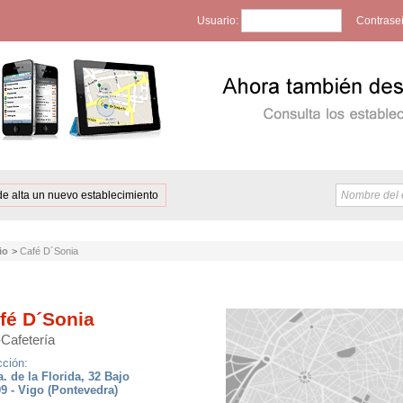
Usuario:
Contrase
de alta un nuevo establecimiento
io
>
Café D´Sonia
fé D´Sonia
-Cafetería
cción:
. de la Florida, 32 Bajo
9 - Vigo (Pontevedra)