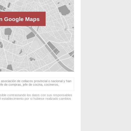
n Google Maps
 asociación de celiacos provincial o nacional y han
jefe de compras, jefe de cocina, cocineros,
osible contrastando los datos con sus responsables
 establecimiento por si hubiese realizado cambios