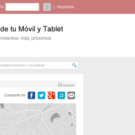
ña:
|
Regístrate
Imprimir
Compartir en