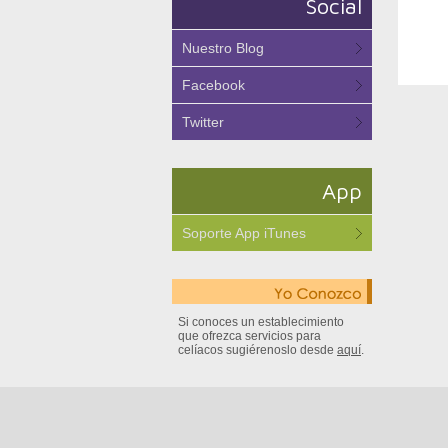
Social
Nuestro Blog
Facebook
Twitter
App
Soporte App iTunes
Si conoces un establecimiento
que ofrezca servicios para
celíacos sugiérenoslo desde
aquí
.