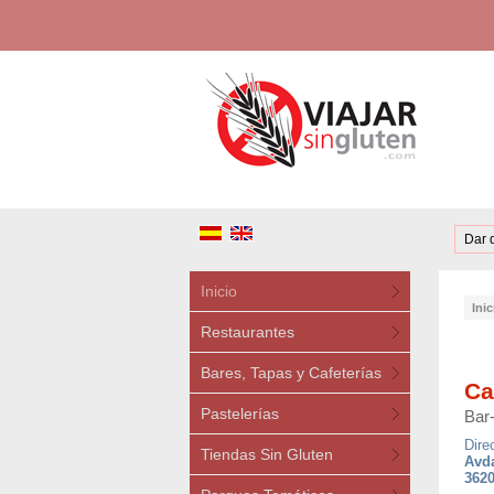
Dar 
Inicio
Inic
Restaurantes
Bares, Tapas y Cafeterías
Ca
Pastelerías
Bar
Dire
Tiendas Sin Gluten
Avda
3620