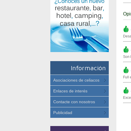
Opi
(
Desa
(
Son 
Información
(
Full 
Asociaciones de celiacos
Enlaces de interés
(
Exce
Contacte con nosotros
Publicidad