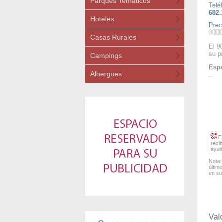
Parques Temáticos
Telé
682.
Hoteles
Prec
Casas Rurales
El 9
su p
Campings
Espe
Albergues
..
Es
reci
ayud
Nota:
últim
en su
Val