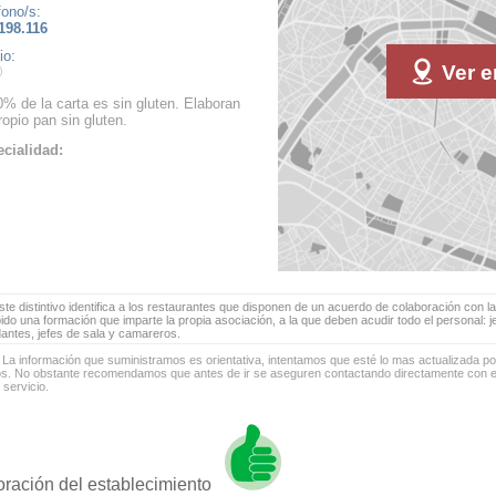
fono/s:
198.116
io:
Ver e
0% de la carta es sin gluten. Elaboran
ropio pan sin gluten.
cialidad:
te distintivo identifica a los restaurantes que disponen de un acuerdo de colaboración con la
bido una formación que imparte la propia asociación, a la que deben acudir todo el personal: 
antes, jefes de sala y camareros.
 La información que suministramos es orientativa, intentamos que esté lo mas actualizada p
os. No obstante recomendamos que antes de ir se aseguren contactando directamente con el
 servicio.
oración del establecimiento