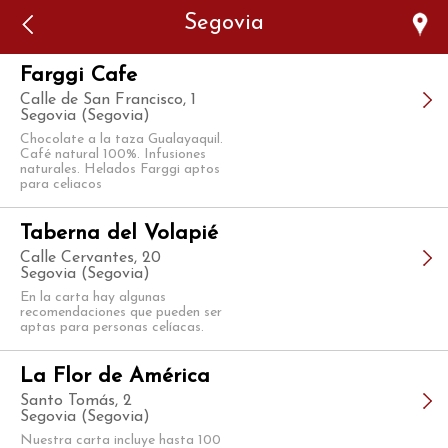
Error: The domain WWW.VIAJARSINGLUTEN.COM is not
Segovia
authorized to show the cookie declaration for domain group
ID 546ddaab-b478-4440-aa8a-3b0205284212. Please add it to
the domain group in the Cookiebot Manager to authorize
the domain.
Farggi Cafe
Calle de San Francisco, 1
Segovia (Segovia)
Chocolate a la taza Gualayaquil.
Café natural 100%. Infusiones
naturales. Helados Farggi aptos
para celiacos
Taberna del Volapié
Calle Cervantes, 20
Segovia (Segovia)
En la carta hay algunas
recomendaciones que pueden ser
aptas para personas celíacas.
La Flor de América
Santo Tomás, 2
Segovia (Segovia)
Nuestra carta incluye hasta 100