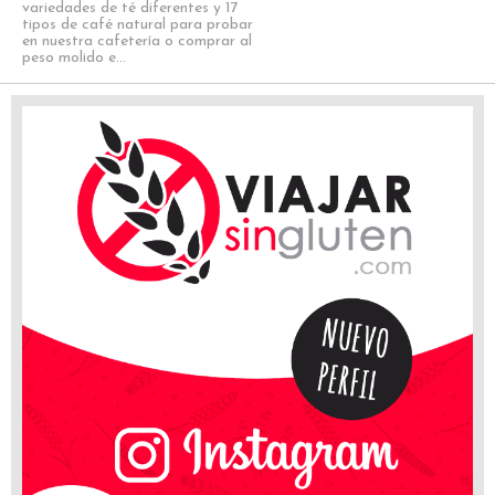
variedades de té diferentes y 17
tipos de café natural para probar
en nuestra cafetería o comprar al
peso molido e...