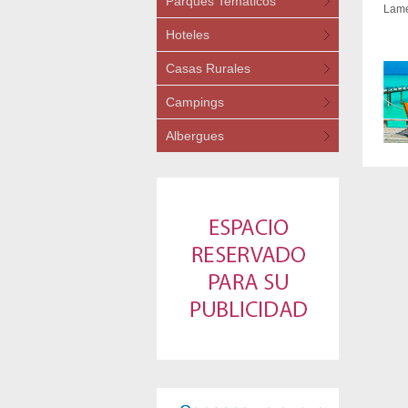
Parques Temáticos
Lame
Hoteles
Casas Rurales
Campings
Albergues