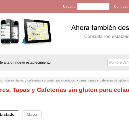
Usuario:
Contrase
de alta un nuevo establecimiento
io
>
bares, tapas y cafeterias sin gluten para celiacos
>
bares, tapas y cafeterias sin gluten
res, Tapas y Cafeterías sin gluten para celia
Listado
Mapa