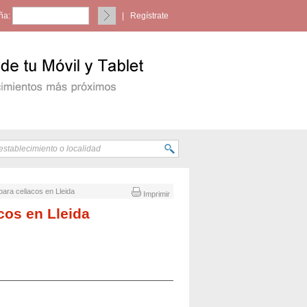
ña:
|
Regístrate
 para celiacos en Lleida
Imprimir
cos en Lleida