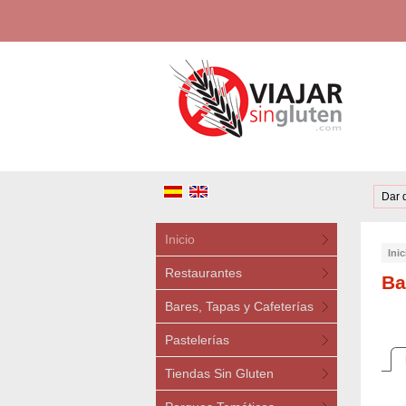
Dar 
Inicio
Inic
Restaurantes
Ba
Bares, Tapas y Cafeterías
Pastelerías
Tiendas Sin Gluten