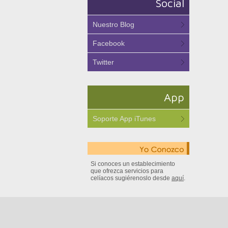
Social
Nuestro Blog
Facebook
Twitter
App
Soporte App iTunes
Si conoces un establecimiento
que ofrezca servicios para
celíacos sugiérenoslo desde
aquí
.