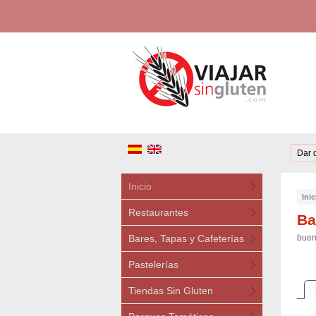
Dar 
Inicio
Inic
Restaurantes
Ba
Bares, Tapas y Cafeterías
buen
Pastelerías
Tiendas Sin Gluten