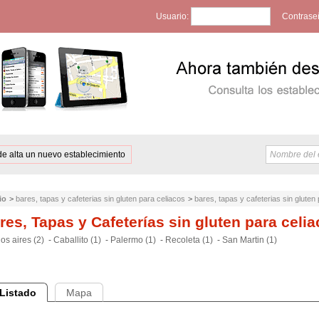
Usuario:
Contrase
de alta un nuevo establecimiento
io
>
bares, tapas y cafeterias sin gluten para celiacos
>
bares, tapas y cafeterias sin gluten
res, Tapas y Cafeterías sin gluten para celi
os aires (2)
-
Caballito (1)
-
Palermo (1)
-
Recoleta (1)
-
San Martin (1)
Listado
Mapa