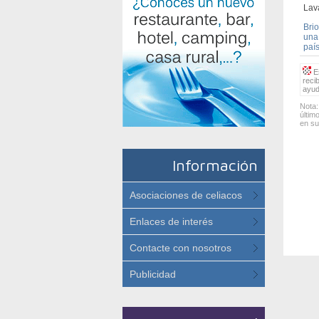
Lav
Bri
una
paí
Es
reci
ayud
Nota:
últim
en su
Información
Asociaciones de celiacos
Enlaces de interés
Contacte con nosotros
Publicidad