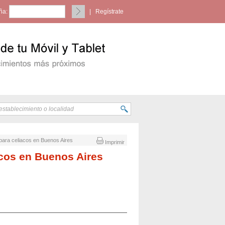
ña:
|
Regístrate
 para celiacos en Buenos Aires
Imprimir
acos en Buenos Aires