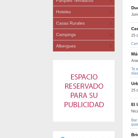
Parques Temáticos
Du
Hoteles
Jun
Casas Rurales
Cer
Campings
25 
Cer
Albergues
Má
Ara
Te 
días
Urb
25 
El 
Nic
Bar 
quie
Br