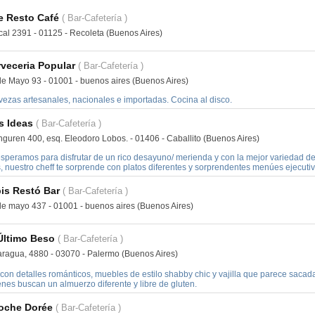
e Resto Café
( Bar-Cafetería )
cal 2391 - 01125 - Recoleta (Buenos Aires)
veceria Popular
( Bar-Cafetería )
de Mayo 93 - 01001 - buenos aires (Buenos Aires)
vezas artesanales, nacionales e importadas. Cocina al disco.
s Ideas
( Bar-Cafetería )
nguren 400, esq. Eleodoro Lobos. - 01406 - Caballito (Buenos Aires)
esperamos para disfrutar de un rico desayuno/ merienda y con la mejor variedad d
, nuestro cheff te sorprende con platos diferentes y sorprendentes menúes ejecutiv
is Restó Bar
( Bar-Cafetería )
de mayo 437 - 01001 - buenos aires (Buenos Aires)
Último Beso
( Bar-Cafetería )
aragua, 4880 - 03070 - Palermo (Buenos Aires)
con detalles románticos, muebles de estilo shabby chic y vajilla que parece sacada 
nes buscan un almuerzo diferente y libre de gluten.
ioche Dorée
( Bar-Cafetería )