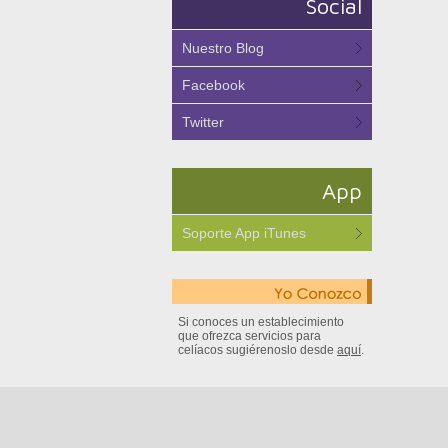
Social
Nuestro Blog
Facebook
Twitter
App
Soporte App iTunes
Si conoces un establecimiento
que ofrezca servicios para
celíacos sugiérenoslo desde
aquí
.