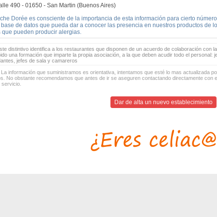
alle 490 - 01650 - San Martin (Buenos Aires)
oche Dorée es consciente de la importancia de esta información para cierto número
 base de datos que pueda dar a conocer las presencia en nuestros productos de 
s que pueden producir alergias.
te distintivo identifica a los restaurantes que disponen de un acuerdo de colaboración con la
bido una formación que imparte la propia asociación, a la que deben acudir todo el personal: 
antes, jefes de sala y camareros
 La información que suministramos es orientativa, intentamos que esté lo mas actualizada p
os. No obstante recomendamos que antes de ir se aseguren contactando directamente con el
 servicio.
Dar de alta un nuevo establecimiento