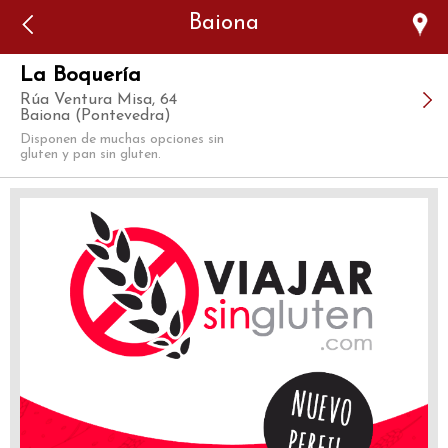
Error: The domain WWW.VIAJARSINGLUTEN.COM is not
Baiona
authorized to show the cookie declaration for domain group
ID 546ddaab-b478-4440-aa8a-3b0205284212. Please add it to
the domain group in the Cookiebot Manager to authorize
the domain.
La Boquería
Rúa Ventura Misa, 64
Baiona (Pontevedra)
Disponen de muchas opciones sin
gluten y pan sin gluten.