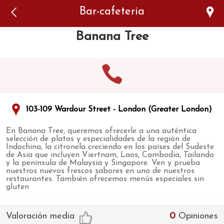
Error: The domain WWW.VIAJARSINGLUTEN.COM is not
Bar-cafeteria
authorized to show the cookie declaration for domain group
ID 546ddaab-b478-4440-aa8a-3b0205284212. Please add it to
the domain group in the Cookiebot Manager to authorize
Banana Tree
the domain.
103-109 Wardour Street - London (Greater London)
En Banana Tree, queremos ofrecerle a una auténtica
selección de platos y especialidades de la región de
Indochina, la citronela creciendo en los países del Sudeste
de Asia que incluyen Viertnam, Laos, Cambodia, Tailando
y la península de Malaysia y Singapore. Ven y prueba
nuestros nuevos frescos sabores en uno de nuestros
restaurantes. También ofrecemos menús especiales sin
gluten
Valoración media
0
Opiniones