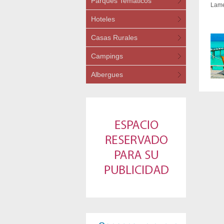
Parques Temáticos
Lame
Hoteles
Casas Rurales
Campings
Albergues