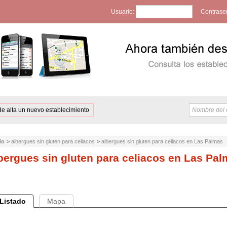
Usuario:
Contrase
de alta un nuevo establecimiento
io
>
albergues sin gluten para celiacos
>
albergues sin gluten para celiacos en Las Palmas
bergues sin gluten para celiacos en Las Pa
Listado
Mapa