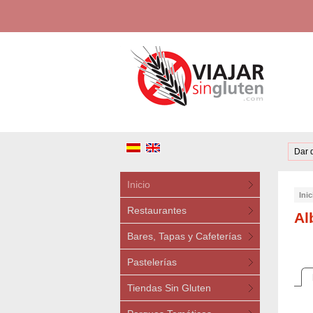
Dar 
Inicio
Inic
Restaurantes
Al
Bares, Tapas y Cafeterías
Pastelerías
Tiendas Sin Gluten