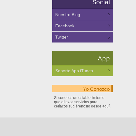
Social
Nuestro Blog
Facebook
Twitter
App
Soporte App iTunes
Si conoces un establecimiento
que ofrezca servicios para
celíacos sugiérenoslo desde
aquí
.