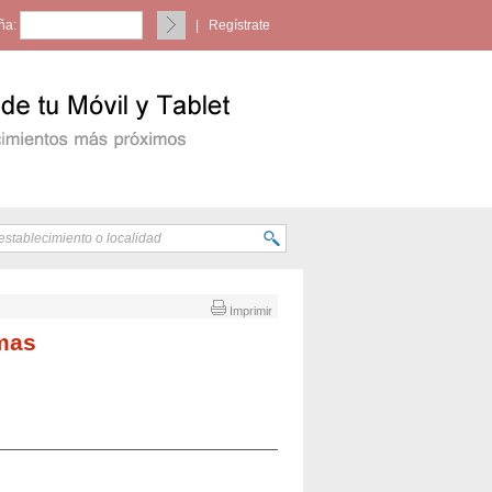
ña:
|
Regístrate
Imprimir
lmas