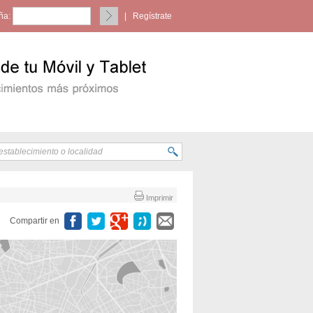
ña:
|
Regístrate
Imprimir
Compartir en