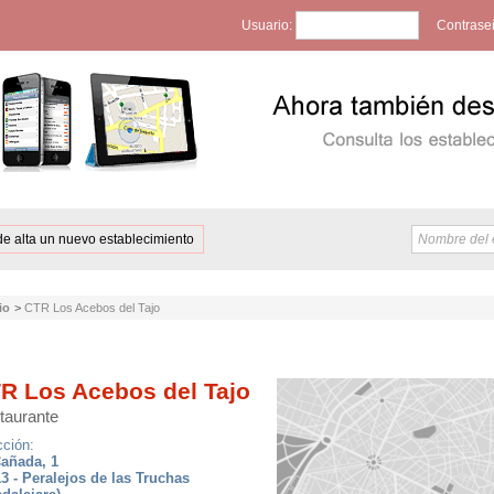
Usuario:
Contrase
de alta un nuevo establecimiento
io
>
CTR Los Acebos del Tajo
R Los Acebos del Tajo
taurante
cción:
añada, 1
3 - Peralejos de las Truchas