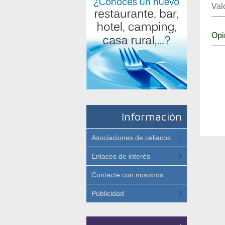
Val
Opi
Información
Asociaciones de celiacos
Enlaces de interés
Contacte con nosotros
Publicidad