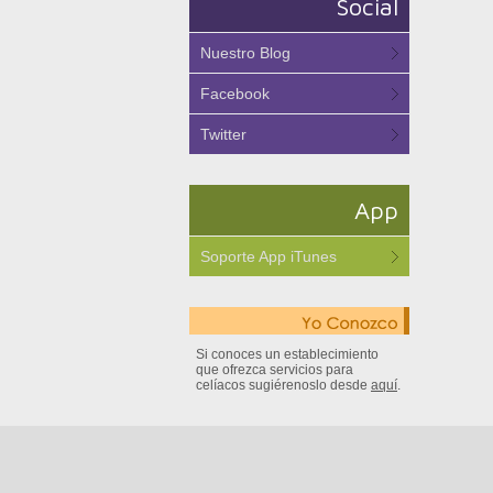
Social
Nuestro Blog
Facebook
Twitter
App
Soporte App iTunes
Si conoces un establecimiento
que ofrezca servicios para
celíacos sugiérenoslo desde
aquí
.