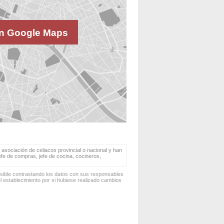
n Google Maps
 asociación de celiacos provincial o nacional y han
jefe de compras, jefe de cocina, cocineros,
osible contrastando los datos con sus responsables
 establecimiento por si hubiese realizado cambios