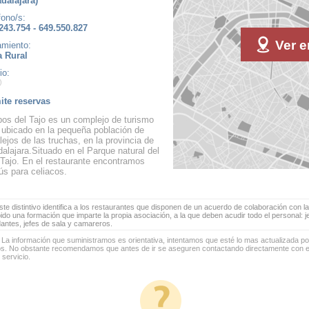
dalajara)
fono/s:
243.754 - 649.550.827
Ver e
amiento:
 Rural
io:
te reservas
os del Tajo es un complejo de turismo
l ubicado en la pequeña población de
lejos de las truchas, en la provincia de
alajara.Situado en el Parque natural del
 Tajo. En el restaurante encontramos
s para celiacos.
te distintivo identifica a los restaurantes que disponen de un acuerdo de colaboración con la
bido una formación que imparte la propia asociación, a la que deben acudir todo el personal: 
antes, jefes de sala y camareros.
 La información que suministramos es orientativa, intentamos que esté lo mas actualizada p
os. No obstante recomendamos que antes de ir se aseguren contactando directamente con el
 servicio.