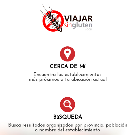
Error: The domain WWW.VIAJARSINGLUTEN.COM is not
authorized to show the cookie declaration for domain group
ID 546ddaab-b478-4440-aa8a-3b0205284212. Please add it to
the domain group in the Cookiebot Manager to authorize
the domain.
CERCA DE Mí
Encuentra los establecimientos
más próximos a tu ubicación actual
BúSQUEDA
Busca resultados organizados por provincia, población
o nombre del establecimiento