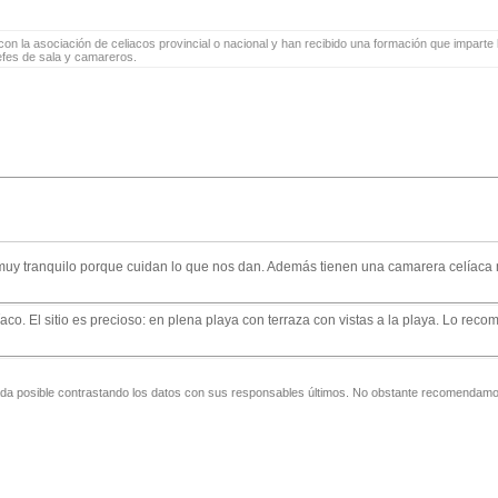
on la asociación de celiacos provincial o nacional y han recibido una formación que imparte l
jefes de sala y camareros.
 muy tranquilo porque cuidan lo que nos dan. Además tienen una camarera celíaca
o. El sitio es precioso: en plena playa con terraza con vistas a la playa. Lo reco
zada posible contrastando los datos con sus responsables últimos. No obstante recomendamos