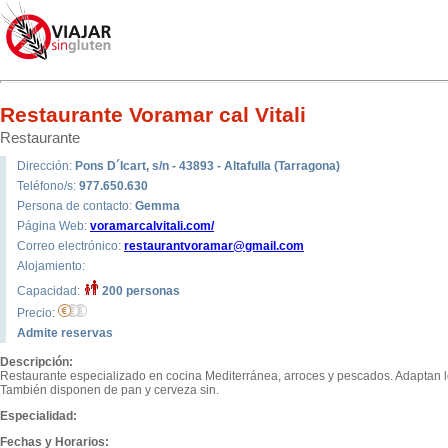
Restaurante Voramar cal Vitali
Restaurante
Dirección:
Pons D´Icart, s/n - 43893 - Altafulla (Tarragona)
Teléfono/s:
977.650.630
Persona de contacto:
Gemma
Página Web:
voramarcalvitali.com/
Correo electrónico:
restaurantvoramar@gmail.com
Alojamiento:
Capacidad:
200 personas
Precio:
Admite reservas
Descripción:
Restaurante especializado en cocina Mediterránea, arroces y pescados. Adaptan los
También disponen de pan y cerveza sin.
Especialidad:
Fechas y Horarios: