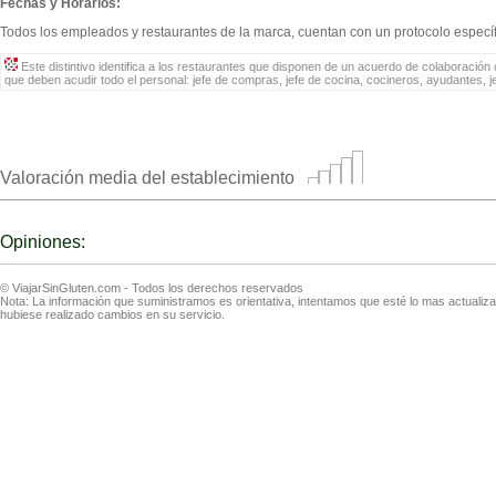
Fechas y Horarios:
Todos los empleados y restaurantes de la marca, cuentan con un protocolo específic
Este distintivo identifica a los restaurantes que disponen de un acuerdo de colaboración c
que deben acudir todo el personal: jefe de compras, jefe de cocina, cocineros, ayudantes, 
Valoración media del establecimiento
Opiniones:
© ViajarSinGluten.com - Todos los derechos reservados
Nota: La información que suministramos es orientativa, intentamos que esté lo mas actuali
hubiese realizado cambios en su servicio.