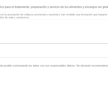
o para el tratamiento, preparación y servicio de los alimentos y encargos sin glut
on la asociación de celiacos provincial o nacional y han recibido una formación que imparte l
jefes de sala y camareros.
zada posible contrastando los datos con sus responsables últimos. No obstante recomendamos