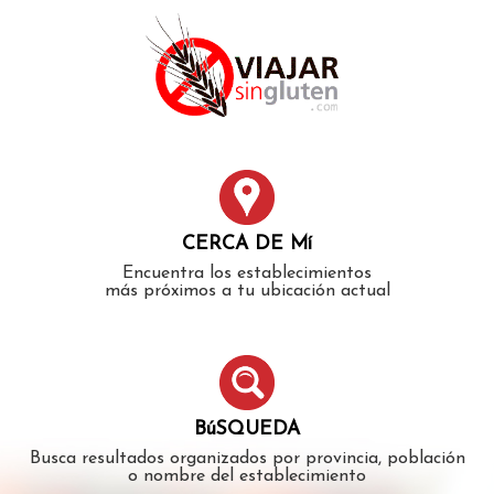
Error: The domain WWW.VIAJARSINGLUTEN.COM is not
authorized to show the cookie declaration for domain group
ID 546ddaab-b478-4440-aa8a-3b0205284212. Please add it to
the domain group in the Cookiebot Manager to authorize
the domain.
CERCA DE Mí
Encuentra los establecimientos
más próximos a tu ubicación actual
BúSQUEDA
Busca resultados organizados por provincia, población
o nombre del establecimiento