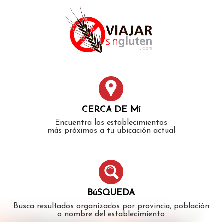
Error: The domain WWW.VIAJARSINGLUTEN.COM is not
authorized to show the cookie declaration for domain group
ID 546ddaab-b478-4440-aa8a-3b0205284212. Please add it to
the domain group in the Cookiebot Manager to authorize
the domain.
CERCA DE Mí
Encuentra los establecimientos
más próximos a tu ubicación actual
BúSQUEDA
Busca resultados organizados por provincia, población
o nombre del establecimiento