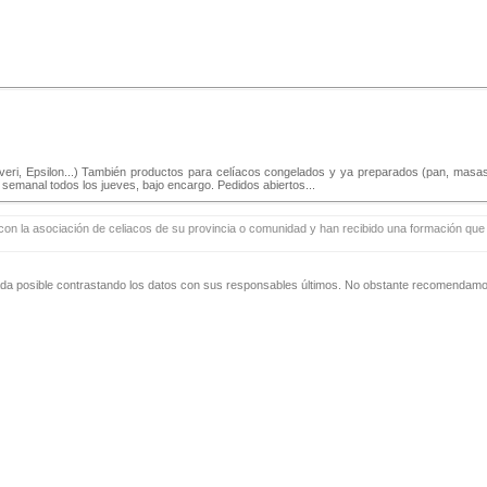
tiveri, Epsilon...) También productos para celíacos congelados y ya preparados (pan, masas
emanal todos los jueves, bajo encargo. Pedidos abiertos...
con la asociación de celiacos de su provincia o comunidad y han recibido una formación que i
zada posible contrastando los datos con sus responsables últimos. No obstante recomendamos