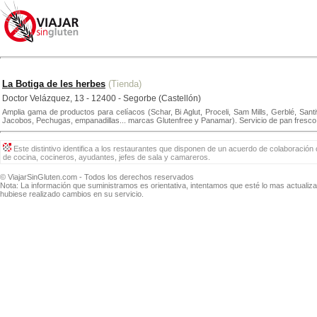
La Botiga de les herbes
(Tienda)
Doctor Velázquez, 13 - 12400 - Segorbe (Castellón)
Amplia gama de productos para celíacos (Schar, Bi Aglut, Proceli, Sam Mills, Gerblé, San
Jacobos, Pechugas, empanadillas... marcas Glutenfree y Panamar). Servicio de pan fresco s
Este distintivo identifica a los restaurantes que disponen de un acuerdo de colaboración 
de cocina, cocineros, ayudantes, jefes de sala y camareros.
© ViajarSinGluten.com - Todos los derechos reservados
Nota: La información que suministramos es orientativa, intentamos que esté lo mas actuali
hubiese realizado cambios en su servicio.