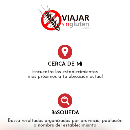
Error: The domain WWW.VIAJARSINGLUTEN.COM is not
authorized to show the cookie declaration for domain group
ID 546ddaab-b478-4440-aa8a-3b0205284212. Please add it to
the domain group in the Cookiebot Manager to authorize
the domain.
CERCA DE Mí
Encuentra los establecimientos
más próximos a tu ubicación actual
BúSQUEDA
Busca resultados organizados por provincia, población
o nombre del establecimiento