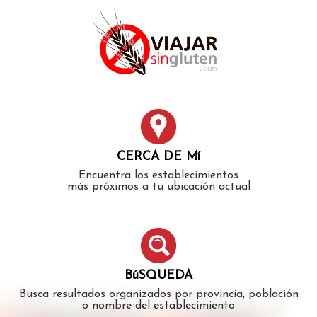
Error: The domain WWW.VIAJARSINGLUTEN.COM is not
authorized to show the cookie declaration for domain group
ID 546ddaab-b478-4440-aa8a-3b0205284212. Please add it to
the domain group in the Cookiebot Manager to authorize
the domain.
CERCA DE Mí
Encuentra los establecimientos
más próximos a tu ubicación actual
BúSQUEDA
Busca resultados organizados por provincia, población
o nombre del establecimiento