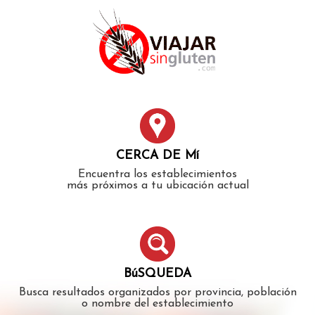
Error: The domain WWW.VIAJARSINGLUTEN.COM is not
authorized to show the cookie declaration for domain group
ID 546ddaab-b478-4440-aa8a-3b0205284212. Please add it to
the domain group in the Cookiebot Manager to authorize
the domain.
CERCA DE Mí
Encuentra los establecimientos
más próximos a tu ubicación actual
BúSQUEDA
Busca resultados organizados por provincia, población
o nombre del establecimiento