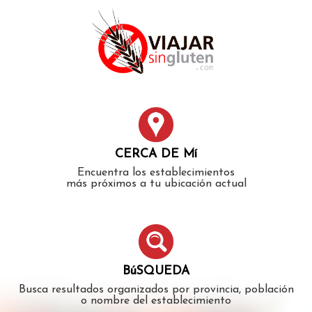
Error: The domain WWW.VIAJARSINGLUTEN.COM is not
authorized to show the cookie declaration for domain group
ID 546ddaab-b478-4440-aa8a-3b0205284212. Please add it to
the domain group in the Cookiebot Manager to authorize
the domain.
CERCA DE Mí
Encuentra los establecimientos
más próximos a tu ubicación actual
BúSQUEDA
Busca resultados organizados por provincia, población
o nombre del establecimiento