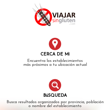
Error: The domain WWW.VIAJARSINGLUTEN.COM is not
authorized to show the cookie declaration for domain group
ID 546ddaab-b478-4440-aa8a-3b0205284212. Please add it to
the domain group in the Cookiebot Manager to authorize
the domain.
CERCA DE Mí
Encuentra los establecimientos
más próximos a tu ubicación actual
BúSQUEDA
Busca resultados organizados por provincia, población
o nombre del establecimiento