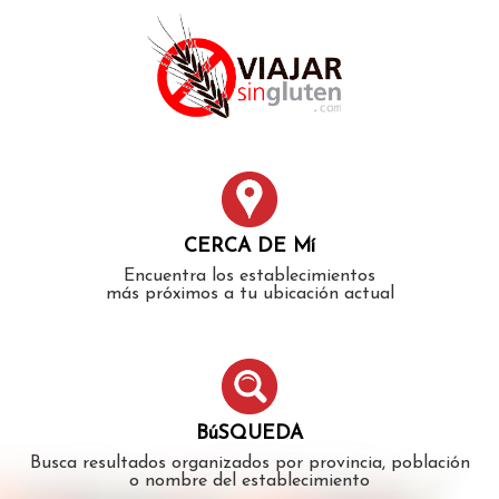
Error: The domain WWW.VIAJARSINGLUTEN.COM is not
authorized to show the cookie declaration for domain group
ID 546ddaab-b478-4440-aa8a-3b0205284212. Please add it to
the domain group in the Cookiebot Manager to authorize
the domain.
CERCA DE Mí
Encuentra los establecimientos
más próximos a tu ubicación actual
BúSQUEDA
Busca resultados organizados por provincia, población
o nombre del establecimiento