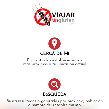
Error: The domain WWW.VIAJARSINGLUTEN.COM is not
authorized to show the cookie declaration for domain group
ID 546ddaab-b478-4440-aa8a-3b0205284212. Please add it to
the domain group in the Cookiebot Manager to authorize
the domain.
CERCA DE Mí
Encuentra los establecimientos
más próximos a tu ubicación actual
BúSQUEDA
Busca resultados organizados por provincia, población
o nombre del establecimiento