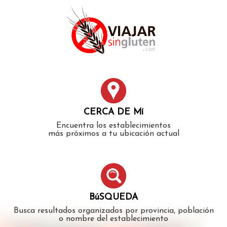
Error: The domain WWW.VIAJARSINGLUTEN.COM is not
authorized to show the cookie declaration for domain group
ID 546ddaab-b478-4440-aa8a-3b0205284212. Please add it to
the domain group in the Cookiebot Manager to authorize
the domain.
CERCA DE Mí
Encuentra los establecimientos
más próximos a tu ubicación actual
BúSQUEDA
Busca resultados organizados por provincia, población
o nombre del establecimiento