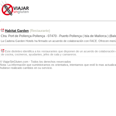
Habitat Garden
(Restaurante)
Ctra. Port de Pollença-Pollença - 07470 - Puerto Pollença ( Isla de Mallorca ) (Bal
La Cadena Garden Hotels ha firmado un acuerdo de colaboración con FACE. Ofrecen menú sin 
Este distintivo identifica a los restaurantes que disponen de un acuerdo de colaboración 
de cocina, cocineros, ayudantes, jefes de sala y camareros.
© ViajarSinGluten.com - Todos los derechos reservados
Nota: La información que suministramos es orientativa, intentamos que esté lo mas actuali
hubiese realizado cambios en su servicio.