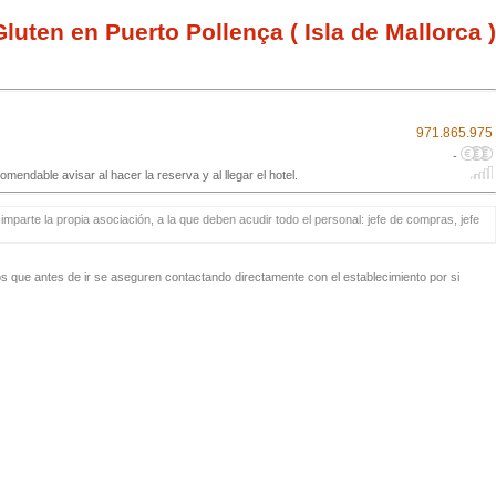
luten en Puerto Pollença ( Isla de Mallorca )
971.865.975
-
dable avisar al hacer la reserva y al llegar el hotel.
mparte la propia asociación, a la que deben acudir todo el personal: jefe de compras, jefe
 que antes de ir se aseguren contactando directamente con el establecimiento por si