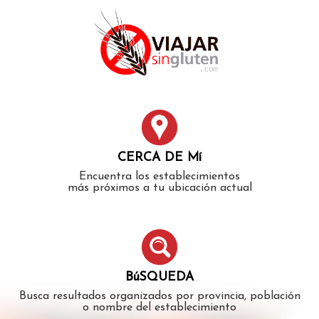
Error: The domain WWW.VIAJARSINGLUTEN.COM is not
authorized to show the cookie declaration for domain group
ID 546ddaab-b478-4440-aa8a-3b0205284212. Please add it to
the domain group in the Cookiebot Manager to authorize
the domain.
CERCA DE Mí
Encuentra los establecimientos
más próximos a tu ubicación actual
BúSQUEDA
Busca resultados organizados por provincia, población
o nombre del establecimiento