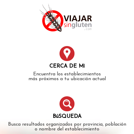
Error: The domain WWW.VIAJARSINGLUTEN.COM is not
authorized to show the cookie declaration for domain group
ID 546ddaab-b478-4440-aa8a-3b0205284212. Please add it to
the domain group in the Cookiebot Manager to authorize
the domain.
CERCA DE Mí
Encuentra los establecimientos
más próximos a tu ubicación actual
BúSQUEDA
Busca resultados organizados por provincia, población
o nombre del establecimiento