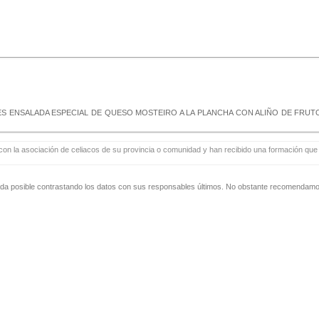
TOS ESPECIALES ENSALADA ESPECIAL DE QUESO MOSTEIRO A LA PLANCHA CON ALIÑO
con la asociación de celiacos de su provincia o comunidad y han recibido una formación que i
zada posible contrastando los datos con sus responsables últimos. No obstante recomendamos