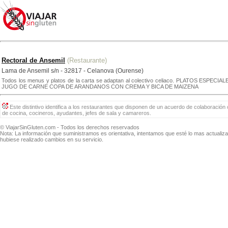
Rectoral de Ansemil
(Restaurante)
Lama de Ansemil s/n - 32817 - Celanova (Ourense)
Todos los menus y platos de la carta se adaptan al colectivo celiaco. PLA
JUGO DE CARNE COPA DE ARANDANOS CON CREMA Y BICA DE MAIZENA
Este distintivo identifica a los restaurantes que disponen de un acuerdo de colaboración 
de cocina, cocineros, ayudantes, jefes de sala y camareros.
© ViajarSinGluten.com - Todos los derechos reservados
Nota: La información que suministramos es orientativa, intentamos que esté lo mas actuali
hubiese realizado cambios en su servicio.