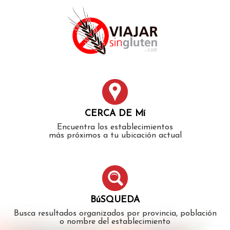
Error: The domain WWW.VIAJARSINGLUTEN.COM is not
authorized to show the cookie declaration for domain group
ID 546ddaab-b478-4440-aa8a-3b0205284212. Please add it to
the domain group in the Cookiebot Manager to authorize
the domain.
CERCA DE Mí
Encuentra los establecimientos
más próximos a tu ubicación actual
BúSQUEDA
Busca resultados organizados por provincia, población
o nombre del establecimiento