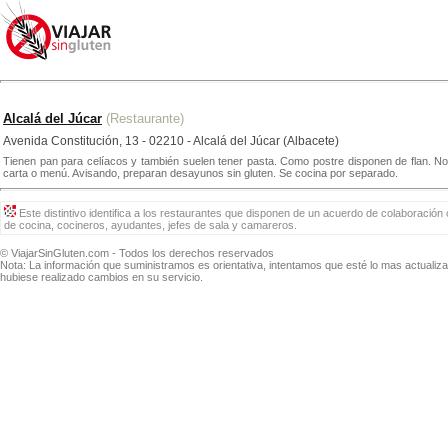
Alcalá del Júcar
(Restaurante)
Avenida Constitución, 13 - 02210 - Alcalá del Júcar (Albacete)
Tienen pan para celíacos y también suelen tener pasta. Como postre disponen de flan. No 
carta o menú. Avisando, preparan desayunos sin gluten. Se cocina por separado.
Este distintivo identifica a los restaurantes que disponen de un acuerdo de colaboración 
de cocina, cocineros, ayudantes, jefes de sala y camareros.
© ViajarSinGluten.com - Todos los derechos reservados
Nota: La información que suministramos es orientativa, intentamos que esté lo mas actuali
hubiese realizado cambios en su servicio.