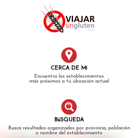
Error: The domain WWW.VIAJARSINGLUTEN.COM is not
authorized to show the cookie declaration for domain group
ID 546ddaab-b478-4440-aa8a-3b0205284212. Please add it to
the domain group in the Cookiebot Manager to authorize
the domain.
CERCA DE Mí
Encuentra los establecimientos
más próximos a tu ubicación actual
BúSQUEDA
Busca resultados organizados por provincia, población
o nombre del establecimiento