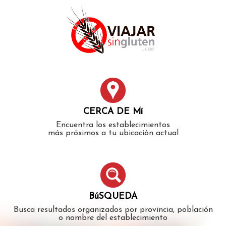
Error: The domain WWW.VIAJARSINGLUTEN.COM is not
authorized to show the cookie declaration for domain group
ID 546ddaab-b478-4440-aa8a-3b0205284212. Please add it to
the domain group in the Cookiebot Manager to authorize
the domain.
CERCA DE Mí
Encuentra los establecimientos
más próximos a tu ubicación actual
BúSQUEDA
Busca resultados organizados por provincia, población
o nombre del establecimiento