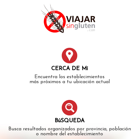
Error: The domain WWW.VIAJARSINGLUTEN.COM is not
authorized to show the cookie declaration for domain group
ID 546ddaab-b478-4440-aa8a-3b0205284212. Please add it to
the domain group in the Cookiebot Manager to authorize
the domain.
CERCA DE Mí
Encuentra los establecimientos
más próximos a tu ubicación actual
BúSQUEDA
Busca resultados organizados por provincia, población
o nombre del establecimiento