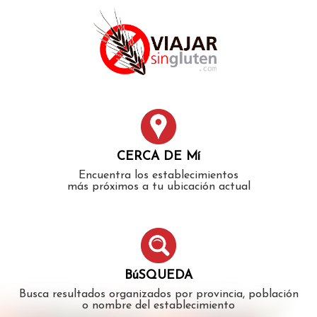
Error: The domain WWW.VIAJARSINGLUTEN.COM is not
authorized to show the cookie declaration for domain group
ID 546ddaab-b478-4440-aa8a-3b0205284212. Please add it to
the domain group in the Cookiebot Manager to authorize
the domain.
CERCA DE Mí
Encuentra los establecimientos
más próximos a tu ubicación actual
BúSQUEDA
Busca resultados organizados por provincia, población
o nombre del establecimiento