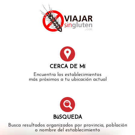
Error: The domain WWW.VIAJARSINGLUTEN.COM is not
authorized to show the cookie declaration for domain group
ID 546ddaab-b478-4440-aa8a-3b0205284212. Please add it to
the domain group in the Cookiebot Manager to authorize
the domain.
CERCA DE Mí
Encuentra los establecimientos
más próximos a tu ubicación actual
BúSQUEDA
Busca resultados organizados por provincia, población
o nombre del establecimiento