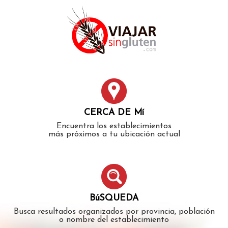
Error: The domain WWW.VIAJARSINGLUTEN.COM is not
authorized to show the cookie declaration for domain group
ID 546ddaab-b478-4440-aa8a-3b0205284212. Please add it to
the domain group in the Cookiebot Manager to authorize
the domain.
CERCA DE Mí
Encuentra los establecimientos
más próximos a tu ubicación actual
BúSQUEDA
Busca resultados organizados por provincia, población
o nombre del establecimiento