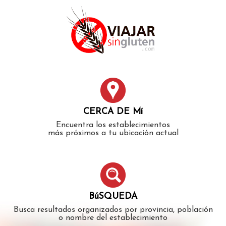
Error: The domain WWW.VIAJARSINGLUTEN.COM is not
authorized to show the cookie declaration for domain group
ID 546ddaab-b478-4440-aa8a-3b0205284212. Please add it to
the domain group in the Cookiebot Manager to authorize
the domain.
CERCA DE Mí
Encuentra los establecimientos
más próximos a tu ubicación actual
BúSQUEDA
Busca resultados organizados por provincia, población
o nombre del establecimiento