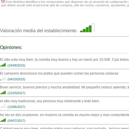
Este distintivo identifica a los restaurantes que disponen de un acuerdo de colaboración c
que deben acudir todo el personal: jefe de compras, jefe de cocina, cocineros, ayudantes, 
Valoración media del establecimiento
Opiniones:
El sitio esta muy bien, la comida muy buena y hay un menú por 10,50€. Casi todos
(24/08/2015)
El camarero desconoce los platos que pueden comer las personas celíacas
(04/10/2015)
Buen servicio, buenos precios y mucha amabilidad. Mi pequeño celiaco además, t
(21/03/2017)
el sitio muy tradicional, soy persona muy intolerante y todo bien.
(12/06/2017)
he ido en dos ocasiones. en invierno la comida es mucho mejor y mas contundente
(04/07/2017)
Calidad precio muy bien ,adaptan platos para celiacos, pan incluido , Incluso m