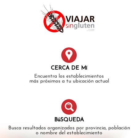
Error: The domain WWW.VIAJARSINGLUTEN.COM is not
authorized to show the cookie declaration for domain group
ID 546ddaab-b478-4440-aa8a-3b0205284212. Please add it to
the domain group in the Cookiebot Manager to authorize
the domain.
CERCA DE Mí
Encuentra los establecimientos
más próximos a tu ubicación actual
BúSQUEDA
Busca resultados organizados por provincia, población
o nombre del establecimiento