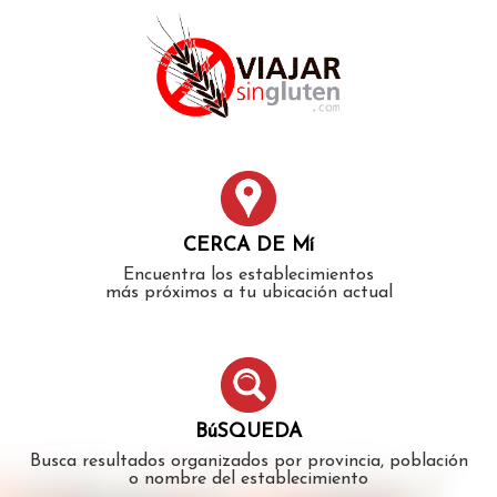
Error: The domain WWW.VIAJARSINGLUTEN.COM is not
authorized to show the cookie declaration for domain group
ID 546ddaab-b478-4440-aa8a-3b0205284212. Please add it to
the domain group in the Cookiebot Manager to authorize
the domain.
CERCA DE Mí
Encuentra los establecimientos
más próximos a tu ubicación actual
BúSQUEDA
Busca resultados organizados por provincia, población
o nombre del establecimiento