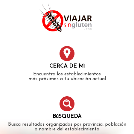
Error: The domain WWW.VIAJARSINGLUTEN.COM is not
authorized to show the cookie declaration for domain group
ID 546ddaab-b478-4440-aa8a-3b0205284212. Please add it to
the domain group in the Cookiebot Manager to authorize
the domain.
CERCA DE Mí
Encuentra los establecimientos
más próximos a tu ubicación actual
BúSQUEDA
Busca resultados organizados por provincia, población
o nombre del establecimiento