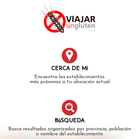
Error: The domain WWW.VIAJARSINGLUTEN.COM is not
authorized to show the cookie declaration for domain group
ID 546ddaab-b478-4440-aa8a-3b0205284212. Please add it to
the domain group in the Cookiebot Manager to authorize
the domain.
CERCA DE Mí
Encuentra los establecimientos
más próximos a tu ubicación actual
BúSQUEDA
Busca resultados organizados por provincia, población
o nombre del establecimiento