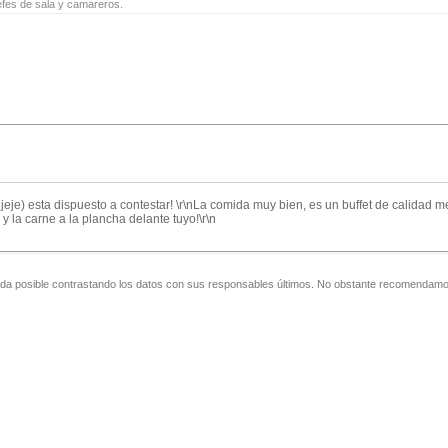
jefes de sala y camareros.
jeje) esta dispuesto a contestar! \r\nLa comida muy bien, es un buffet de calidad m
 la carne a la plancha delante tuyo!\r\n
zada posible contrastando los datos con sus responsables últimos. No obstante recomendamos