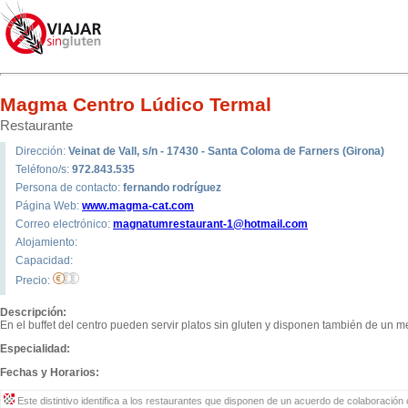
Magma Centro Lúdico Termal
Restaurante
Dirección:
Veinat de Vall, s/n - 17430 - Santa Coloma de Farners (Girona)
Teléfono/s:
972.843.535
Persona de contacto:
fernando rodríguez
Página Web:
www.magma-cat.com
Correo electrónico:
magnatumrestaurant-1@hotmail.com
Alojamiento:
Capacidad:
Precio:
Descripción:
En el buffet del centro pueden servir platos sin gluten y disponen también de un me
Especialidad:
Fechas y Horarios:
Este distintivo identifica a los restaurantes que disponen de un acuerdo de colaboración c