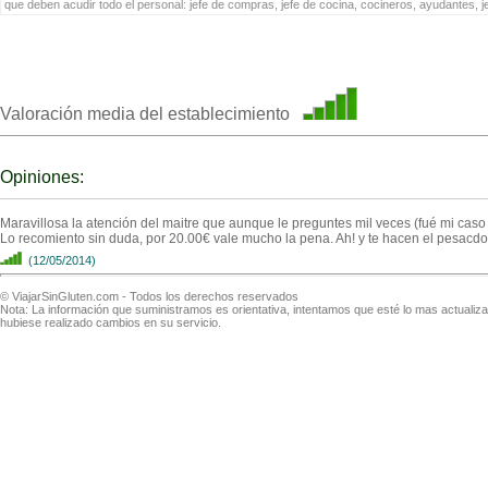
que deben acudir todo el personal: jefe de compras, jefe de cocina, cocineros, ayudantes, 
Valoración media del establecimiento
Opiniones:
Maravillosa la atención del maitre que aunque le preguntes mil veces (fué mi caso 
Lo recomiento sin duda, por 20.00€ vale mucho la pena. Ah! y te hacen el pesacdo y
(12/05/2014)
© ViajarSinGluten.com - Todos los derechos reservados
Nota: La información que suministramos es orientativa, intentamos que esté lo mas actuali
hubiese realizado cambios en su servicio.