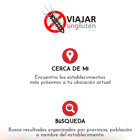
Error: The domain WWW.VIAJARSINGLUTEN.COM is not
authorized to show the cookie declaration for domain group
ID 546ddaab-b478-4440-aa8a-3b0205284212. Please add it to
the domain group in the Cookiebot Manager to authorize
the domain.
CERCA DE Mí
Encuentra los establecimientos
más próximos a tu ubicación actual
BúSQUEDA
Busca resultados organizados por provincia, población
o nombre del establecimiento