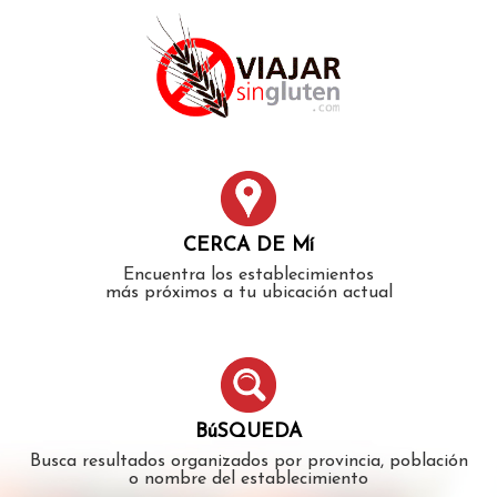
Error: The domain WWW.VIAJARSINGLUTEN.COM is not
authorized to show the cookie declaration for domain group
ID 546ddaab-b478-4440-aa8a-3b0205284212. Please add it to
the domain group in the Cookiebot Manager to authorize
the domain.
CERCA DE Mí
Encuentra los establecimientos
más próximos a tu ubicación actual
BúSQUEDA
Busca resultados organizados por provincia, población
o nombre del establecimiento